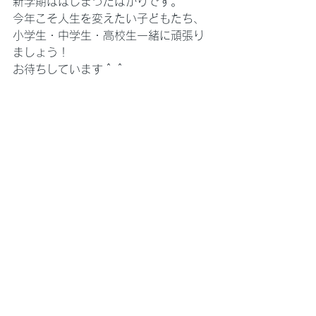
新学期ははじまったばかりです。
今年こそ人生を変えたい子どもたち、
小学生・中学生・高校生一緒に頑張り
ましょう！
お待ちしています＾＾
ーーーー
最近お問い合わせが増えてきて嬉しく
思います。
ホームページをご覧の方、ありがとう
ございます！！