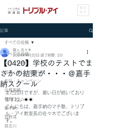
ME
NU
記事
すべての投稿
直人 佐々木
すべての投稿
2024年4月20日
読了時間: 3分
【0420】学校のテストでま
スクール情報
さかの結果が・・・＠嘉手
成果・嬉しいお知らせ
告知・キャンペーン
納スクール
合格実績
まだ四月ですが、暑い日が続いており
教育コラム
ますね。☀☀
こんにちは、嘉手納のマチ塾、トリプ
嘉手納
ル・アイ教室長の佐々木でございま
宜野湾
す。
具志川