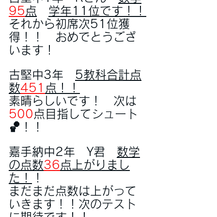
95
点
学年11位です！！
それから初席次51位獲
得！！　おめでとうござ
います！
古堅中3年　
5教科合計点
数
451
点！！
素晴らしいです！　次は
500
点目指してシュート
🏀！！
嘉手納中2年　Y君　
数学
の点数
36
点上がりまし
た！
！
まだまだ点数は上がって
いきます！！次のテスト
に期待です！！