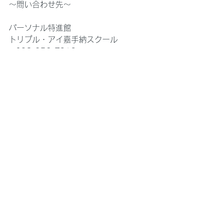
〜問い合わせ先〜
パーソナル特進館
トリプル・アイ嘉手納スクール
☎️098-956-7912
✉️HPからお問い合わせもできます！
💫無料体験、キャンペーン実施中💫
スクール情報
嘉手納
成果・嬉しいお知らせ