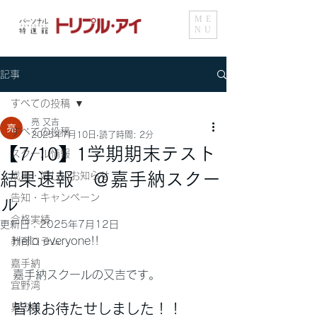
ME
NU
記事
すべての投稿
亮 又吉
すべての投稿
2025年7月10日
読了時間: 2分
【7/10】1学期期末テスト
スクール情報
結果速報 ＠嘉手納スクー
成果・嬉しいお知らせ
告知・キャンペーン
ル
合格実績
更新日：
2025年7月12日
Hello everyone!!
教育コラム
嘉手納
嘉手納スクールの又吉です。
宜野湾
皆様お待たせしました！！
具志川