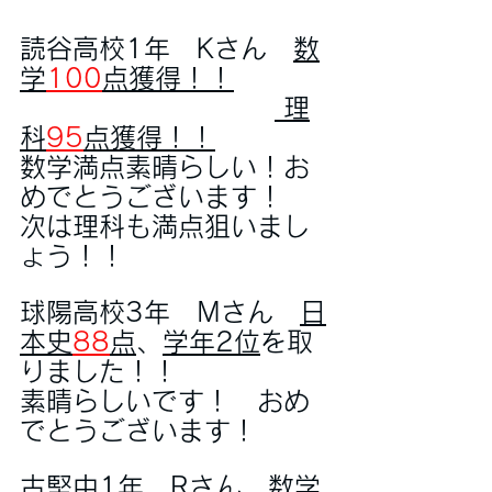
読谷高校1年　Kさん　
数
学
100
点獲得！！
 理
科
95
点獲得！！
数学満点素晴らしい！お
めでとうございます！
次は理科も満点狙いまし
ょう！！
球陽高校3年　Mさん　
日
本史
88
点
、
学年2位
を取
りました！！
素晴らしいです！　おめ
でとうございます！
古堅中1年　Rさん　
数学