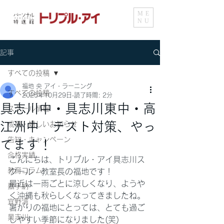
ME
NU
記事
すべての投稿
福地 央 アイ・ラーニング
すべての投稿
2025年10月29日
読了時間: 2分
具志川中・具志川東中・高
スクール情報
江洲中 テスト対策、やっ
成果・嬉しいお知らせ
告知・キャンペーン
てます！
合格実績
こんにちは、トリプル・アイ具志川ス
教育コラム
クール　教室長の福地です！
最近は一雨ごとに涼しくなり、ようや
嘉手納
く沖縄も秋らしくなってきましたね。
宜野湾
暑がりの福地にとっては、とても過ご
具志川
しやすい季節になりました(笑)