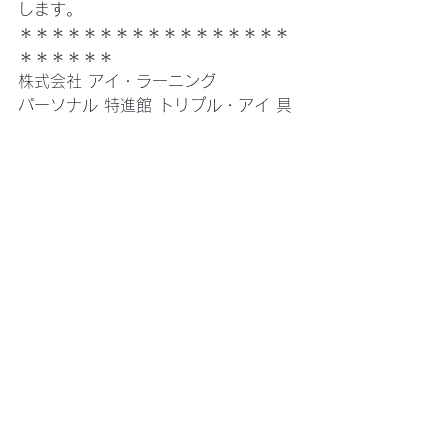
します。
＊＊＊＊＊＊＊＊＊＊＊＊＊＊＊＊＊
＊＊＊＊＊＊
株式会社 アイ・ラーニング
パーソナル 特進館 トリプル・アイ 具
志川スクール
教室長:福地
TEL:098-974-1615
受付日:火曜〜土曜　16:00〜22:00
定休日:日曜・月曜
＊＊＊＊＊＊＊＊＊＊＊＊＊＊＊＊＊
＊＊＊＊＊＊
告知・キャンペーン
具志川