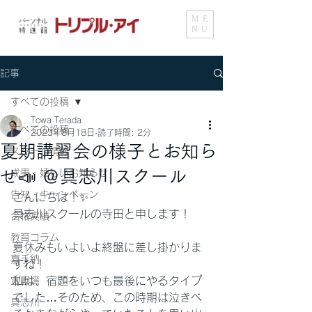
ME
NU
記事
すべての投稿
Towa Terada
すべての投稿
2023年8月18日
読了時間: 2分
夏期講習会の様子とお知ら
スクール情報
せ📣 ＠具志川スクール
成果・嬉しいお知らせ
告知・キャンペーン
こんにちは！✨
具志川スクールの寺田と申します！
合格実績
教育コラム
夏休みもいよいよ終盤に差し掛かりま
嘉手納
すね！
私は、宿題をいつも最後にやるタイプ
宜野湾
でした…そのため、この時期は泣きべ
具志川