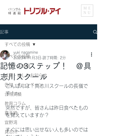
ME
NU
記事
すべての投稿
yuki nagamine
すべての投稿
2023年11月3日
読了時間: 2分
記憶の3ステップ！ ＠具
スクール情報
志川スクール
成果・嬉しいお知らせ
告知・キャンペーン
こんばんは！具志川スクールの長嶺で
す！✨
合格実績
教育コラム
突然ですが、皆さんは昨日食べたもの
嘉手納
を覚えていますか？
宜野湾
すぐには思い出せない人も多いのでは
具志川