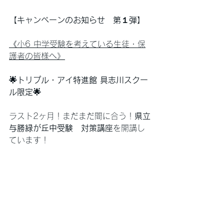
【キャンペーンのお知らせ　第１弾】
《小6 中学受験を考えている生徒・保
護者の皆様へ》
🌟トリプル・アイ特進館 具志川スクー
ル限定🌟
ラスト2ヶ月！まだまだ間に合う！
県立
与勝緑が丘中受験　対策講座
を開講し
ています！