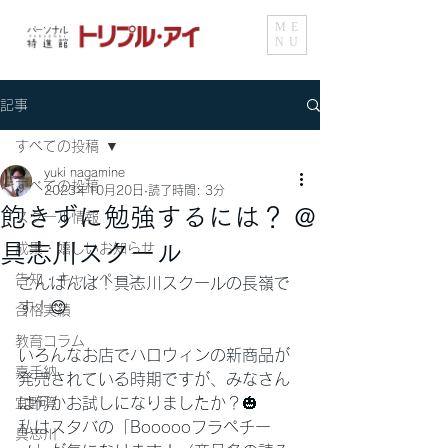
ME
NU
記事
すべての投稿
yuki nagamine
すべての投稿
2023年10月20日
読了時間: 3分
飽きずに勉強するには？ @
スクール情報
具志川スクール
成果・嬉しいお知らせ
告知・キャンペーン
こんばんは！具志川スクールの長嶺で
す！😊
合格実績
教育コラム
いろんなお店でハロウィンの新商品が
嘉手納
発売されている時期ですが、みなさん
は何かお試しになりましたか？🎃
宜野湾
私はスタバの「Boooooフラペチー
具志川