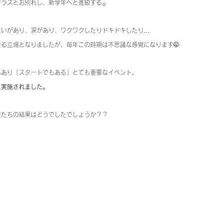
。
クラスとお別れし、新学年へと進級する
笑いがあり、涙があり、ワクワクしたりドキドキしたり…
る立場となりましたが、毎年この時期は不思議な感覚になります🤭
もあり「スタートでもある」とても重要なイベント。
に実施されました。
徒たちの結果はどうでしたでしょうか？？