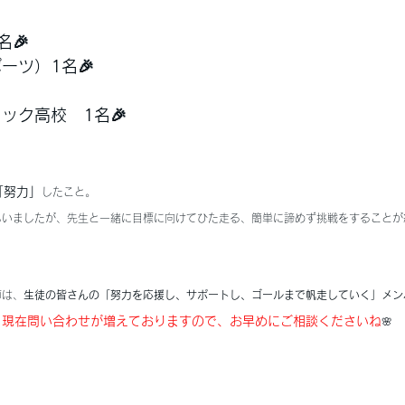
名🎉
ーツ）1名🎉
リック高校　1名🎉
「努力」
したこと。
もいましたが、先生と一緒に目標に向けてひた走る、簡単に諦めず挑戦をすることが
師は、
生徒の皆さんの「努力を応援し、サポートし、ゴールまで帆走していく」メン
、現在問い合わせが増えておりますので、お早めにご相談くださいね
🌸