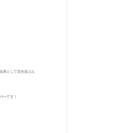
結果として実を結ぶん
バー
です！