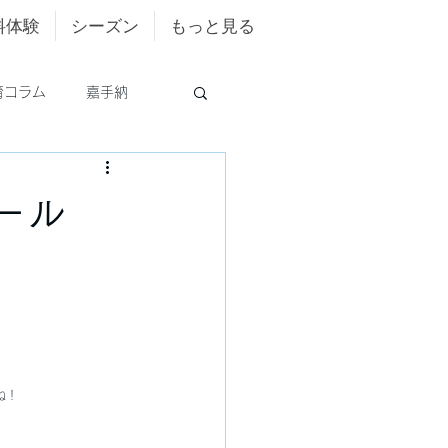
料体験
シーズン
もっと見る
育コラム
嘉手納
ール
ね！