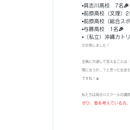
▪️具志川高校　7名🎉
▪️前原高校（文理）2
▪️前原高校（総合スポ
▪️与勝高校　1名🎉
▪️（私立）沖縄カト
が合格しました！
全員に共通して言えることは
間に合うか…？と思った生徒
ですね！☺️
私たちは具志川スクールの講
ぜひ、塾を考えている方