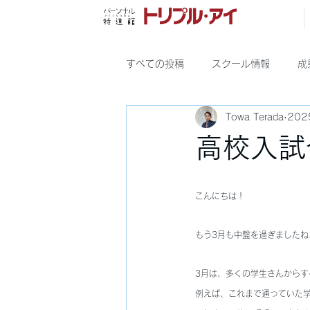
すべての投稿
スクール情報
成
Towa Terada
20
宜野湾
具志川
高校入試
こんにちは！
もう3月も中盤を過ぎましたね
3月は、多くの学生さんから
例えば、これまで通っていた