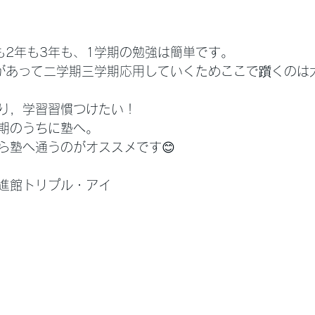
も2年も3年も、1学期の勉強は簡単です。
があって二学期三学期応用していくためここで躓くのは大
り，学習習慣つけたい！
期のうちに塾へ。
ら塾へ通うのがオススメです😊
進館トリプル・アイ