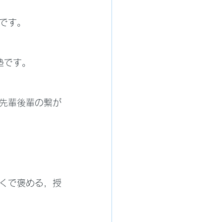
です。
塾です。
先輩後輩の繋が
くで褒める，授