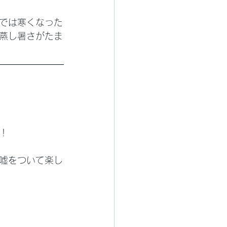
では寒くなった
蒸し暑さがたま
！
嘘をついて楽し