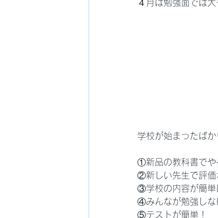
４月は勉強面では大
学校が始まったばか
①新品の教科書でや
②新しい先生で評価
③学校の内容が簡単
④みんなが勉強しな
⑤テストが簡単！