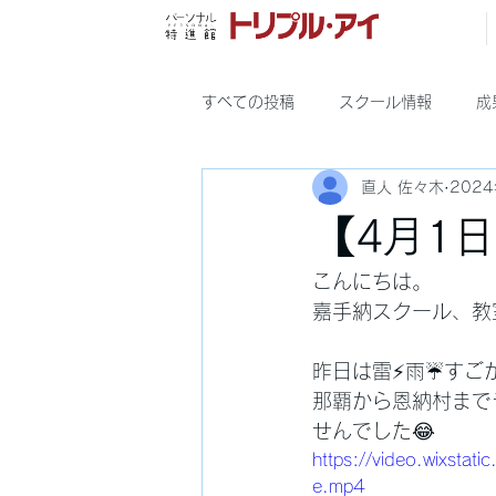
すべての投稿
スクール情報
成
直人 佐々木
202
宜野湾
具志川
【4月1
こんにちは。
嘉手納スクール、教
昨日は雷⚡️雨☔す
那覇から恩納村まで
せんでした😂
https://video.wixst
e.mp4