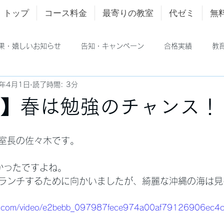
トップ
コース料金
最寄りの教室
代ゼミ
無
果・嬉しいお知らせ
告知・キャンペーン
合格実績
教
4年4月1日
読了時間: 3分
日】春は勉強のチャンス！
室長の佐々木です。
ごかったですよね。
ランチするために向かいましたが、綺麗な沖縄の海は見
atic.com/video/e2bebb_097987fece974a00af79126906ec4c