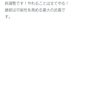
終調整です！やれることは全てやる！
継続は可能性を高める最大の武器で
す。
冬期受験合宿
冬期受験合宿で最後の追い込みで見え
てくる志望校合格へのラストスパー
ト!やるしかない後悔させないために
講師が全力でサポートします！