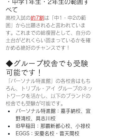
・中学1年生・2年生の範囲す
べて
高校入試の
約7割
は「中1・中2の範
囲」から出題されると言われていま
す。これまでの総復習として、自分の
土台がどれくらい固まっているかを確
かめる絶好のチャンスです！
◆グループ校舎でも受験
可能です！
「パーソナル特進館」の各校舎はもち
ろん、トリプル・アイ グループのネッ
トワークを活かし、以下のブランドの
校舎でも受験が可能です。
パーソナル特進館：嘉手納校、宜
野湾校、具志川校
IB早稲田：那覇新都心校、小禄校
EGGS：安慶名校・普天間校