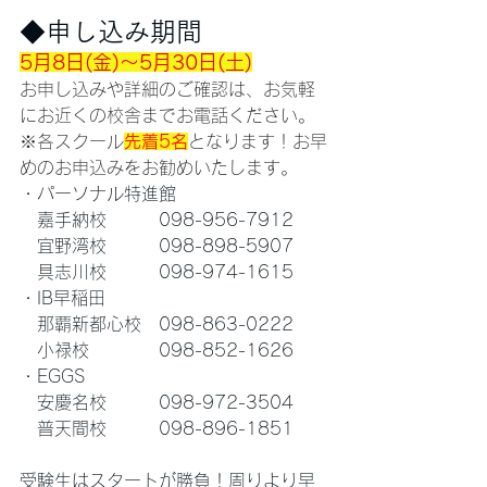
◆申し込み期間
5月8日(金)～5月30日(土)
お申し込みや詳細のご確認は、お気軽
にお近くの校舎までお電話ください。
※各スクール
先着5名
となります！お早
めのお申込みをお勧めいたします。
・パーソナル特進館
　嘉手納校　　　098-956-7912
　宜野湾校　　　098-898-5907
　具志川校　　　098-974-1615
・IB早稲田
　那覇新都心校　098-863-0222
　小禄校　　　　098-852-1626
・EGGS
　安慶名校　　　098-972-3504
　普天間校　　　098-896-1851
受験生はスタートが勝負！周りより早