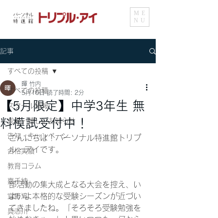
ME
NU
記事
すべての投稿
暉 竹内
すべての投稿
5月16日
読了時間: 2分
【5月限定】中学3年生 無
スクール情報
料模試受付中！
成果・嬉しいお知らせ
告知・キャンペーン
こんにちは！パーソナル特進館トリプ
ル・アイです。
合格実績
教育コラム
嘉手納
部活動の集大成となる大会を控え、い
よいよ本格的な受験シーズンが近づい
宜野湾
てきましたね。「そろそろ受験勉強を
具志川